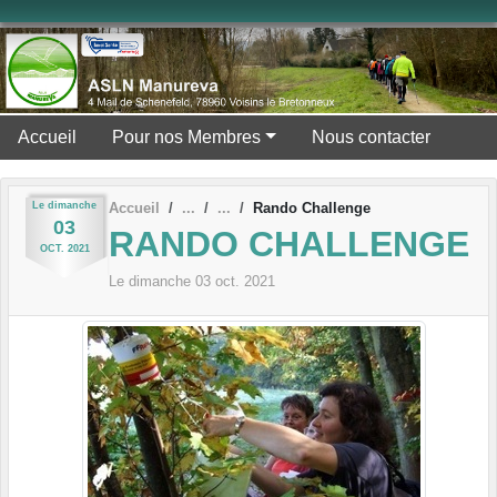
Panneau de gestion des cookies
Accueil
Pour nos Membres
Nous contacter
Le
dimanche
Accueil
Rando Challenge
03
RANDO CHALLENGE
OCT.
2021
Le
dimanche
03
oct.
2021